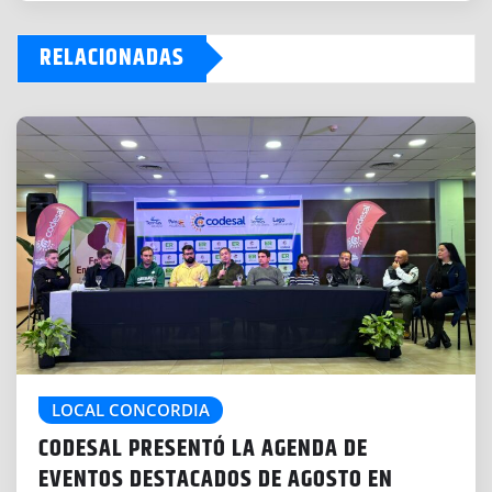
g
RELACIONADAS
a
n
d
o
.
.
.
LOCAL CONCORDIA
CODESAL PRESENTÓ LA AGENDA DE
EVENTOS DESTACADOS DE AGOSTO EN