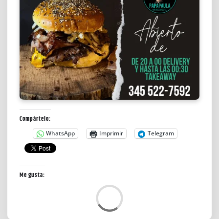
Compártelo:
WhatsApp
Imprimir
Telegram
Me gusta:
C
a
r