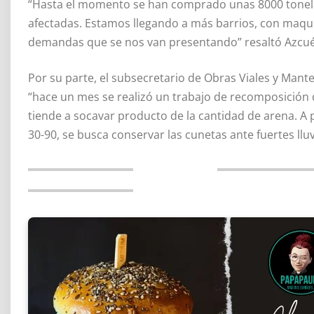
“Hasta el momento se han comprado unas 8000 tonela
afectadas. Estamos llegando a más barrios, con maqui
demandas que se nos van presentando” resaltó Azcué
Por su parte, el subsecretario de Obras Viales y Man
“hace un mes se realizó un trabajo de recomposición d
tiende a socavar producto de la cantidad de arena. A p
30-90, se busca conservar las cunetas ante fuertes lluv