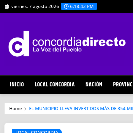
Skip
viernes, 7 agosto 2026
6:18:43 PM
to
content
INICIO
LOCAL CONCORDIA
NACIÓN
PROVINC
Home
EL MUNICIPIO LLEVA INVERTIDOS MÁS DE 354 M
LOCAL CONCORDIA