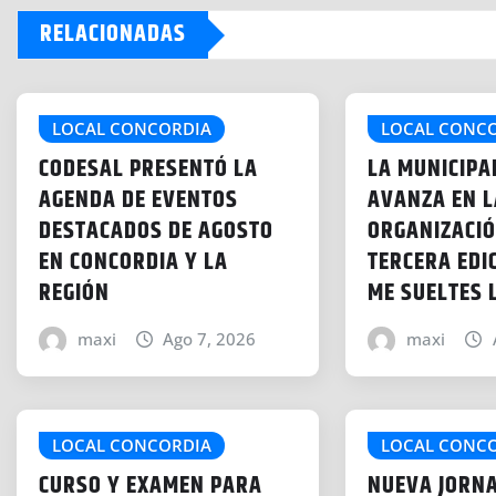
g
RELACIONADAS
a
n
d
o
LOCAL CONCORDIA
LOCAL CONC
.
CODESAL PRESENTÓ LA
LA MUNICIPA
.
AGENDA DE EVENTOS
AVANZA EN L
.
DESTACADOS DE AGOSTO
ORGANIZACIÓ
EN CONCORDIA Y LA
TERCERA EDI
REGIÓN
ME SUELTES 
maxi
Ago 7, 2026
maxi
LOCAL CONCORDIA
LOCAL CONC
CURSO Y EXAMEN PARA
NUEVA JORN