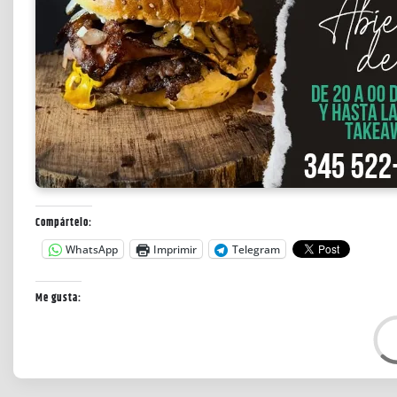
Compártelo:
WhatsApp
Imprimir
Telegram
Me gusta:
C
a
r