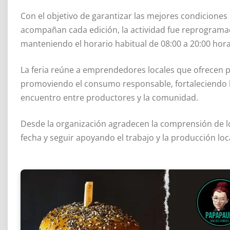
Con el objetivo de garantizar las mejores condicione
acompañan cada edición, la actividad fue reprogramada
manteniendo el horario habitual de 08:00 a 20:00 hora
La feria reúne a emprendedores locales que ofrecen p
promoviendo el consumo responsable, fortaleciendo 
encuentro entre productores y la comunidad.
Desde la organización agradecen la comprensión de lo
fecha y seguir apoyando el trabajo y la producción loc