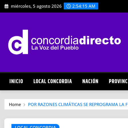
Skip
miércoles, 5 agosto 2026
2:54:16 AM
to
content
INICIO
LOCAL CONCORDIA
NACIÓN
PROVINC
Home
POR RAZONES CLIMÁTICAS SE REPROGRAMA LA 
LOCAL CONCORDIA