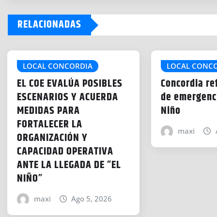
d
RELACIONADAS
i
n
g
…
LOCAL CONCORDIA
LOCAL CONC
EL COE EVALÚA POSIBLES
Concordia re
ESCENARIOS Y ACUERDA
de emergenci
MEDIDAS PARA
Niño
FORTALECER LA
maxi
ORGANIZACIÓN Y
CAPACIDAD OPERATIVA
ANTE LA LLEGADA DE “EL
NIÑO”
maxi
Ago 5, 2026