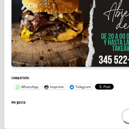
Compártelo:
WhatsApp
Imprimir
Telegram
Me gusta:
L
o
a