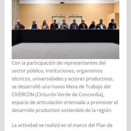
Con la participación de representantes del
sector público, instituciones, organismos
técnicos, universidades y actores productivos,
se desarrolló una nueva Mesa de Trabajo del
CIVERCON (Cinturón Verde de Concordia),
espacio de articulación orientado a promover el
desarrollo productivo sostenible de la región.
La actividad se realizó en el marco del Plan de