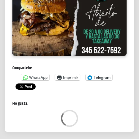
Compártelo:
WhatsApp
Imprimir
Telegram
Me gusta:
L
o
a
d