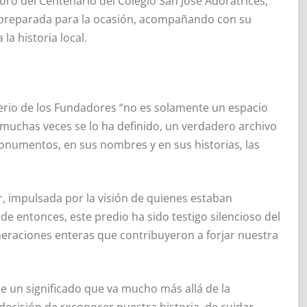
ro del Centenario del Colegio San José Adoratrices,
 preparada para la ocasión, acompañando con su
a historia local.
erio de los Fundadores “no es solamente un espacio
uchas veces se lo ha definido, un verdadero archivo
 monumentos, en sus nombres y en sus historias, las
, impulsada por la visión de quienes estaban
e entonces, este predio ha sido testigo silencioso del
eraciones enteras que contribuyeron a forjar nuestra
e un significado que va mucho más allá de la
decisión de reconocer nuestra historia, de cuidar