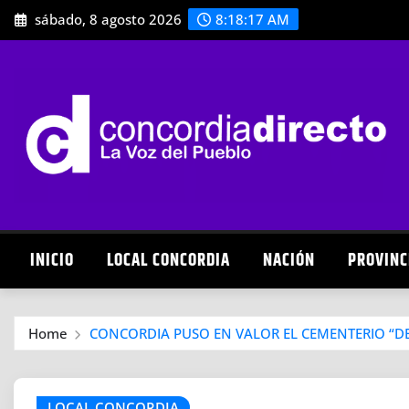
Skip
sábado, 8 agosto 2026
8:18:18 AM
to
content
INICIO
LOCAL CONCORDIA
NACIÓN
PROVINC
Home
CONCORDIA PUSO EN VALOR EL CEMENTERIO “DE
LOCAL CONCORDIA