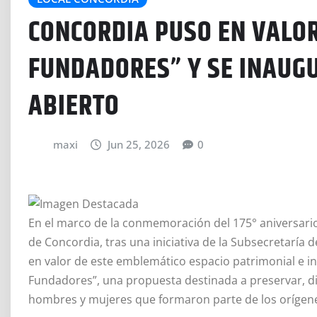
CONCORDIA PUSO EN VALOR
FUNDADORES” Y SE INAUGU
ABIERTO
maxi
Jun 25, 2026
0
En el marco de la conmemoración del 175° aniversario
de Concordia, tras una iniciativa de la Subsecretaría d
en valor de este emblemático espacio patrimonial e in
Fundadores”, una propuesta destinada a preservar, dif
hombres y mujeres que formaron parte de los orígene