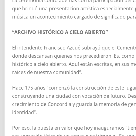
La ceremonia contó además con la participación del Co
que brindó una presentación artística especialmente
música un acontecimiento cargado de significado para l
“ARCHIVO HISTÓRICO A CIELO ABIERTO”
El intendente Francisco Azcué subrayó que el Cement
donde descansan quienes nos precedieron. Es, como m
histórico a cielo abierto. Aquí están escritas, en sus
raíces de nuestra comunidad”.
Hace 175 años “comenzó la construcción de este lugar
construyendo una ciudad con vocación de futuro. Desd
crecimiento de Concordia y guarda la memoria de gen
identidad”.
Por eso, la puesta en valor que hoy inauguramos “tien
recuperación física de un espacio patrimonial. Es una 