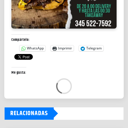
Compártelo:
WhatsApp
Imprimir
Telegram
Me gusta:
C
a
r
g
RELACIONADAS
a
n
d