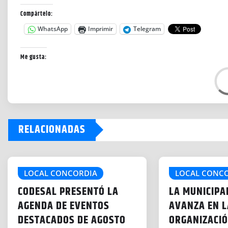
Compártelo:
WhatsApp
Imprimir
Telegram
Me gusta:
C
a
r
g
RELACIONADAS
a
n
d
o
LOCAL CONCORDIA
LOCAL CONC
.
CODESAL PRESENTÓ LA
LA MUNICIPA
.
AGENDA DE EVENTOS
AVANZA EN L
.
DESTACADOS DE AGOSTO
ORGANIZACIÓ