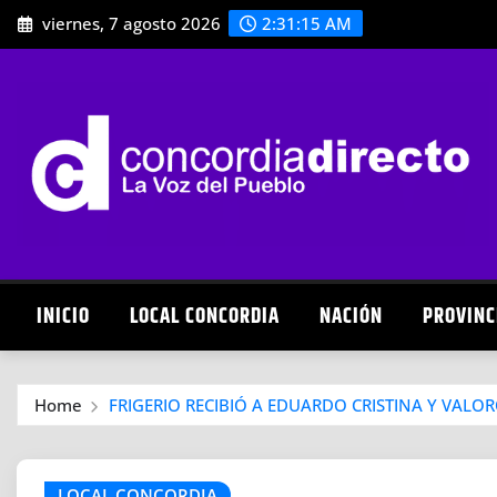
Skip
viernes, 7 agosto 2026
2:31:16 AM
to
content
INICIO
LOCAL CONCORDIA
NACIÓN
PROVINC
Home
FRIGERIO RECIBIÓ A EDUARDO CRISTINA Y VALO
LOCAL CONCORDIA