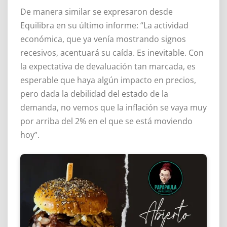
De manera similar se expresaron desde
Equilibra en su último informe: “La actividad
económica, que ya venía mostrando signos
recesivos, acentuará su caída. Es inevitable. Con
la expectativa de devaluación tan marcada, es
esperable que haya algún impacto en precios,
pero dada la debilidad del estado de la
demanda, no vemos que la inflación se vaya muy
por arriba del 2% en el que se está moviendo
hoy”.