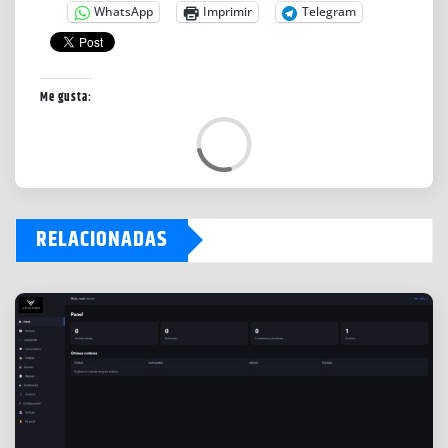
WhatsApp
Imprimir
Telegram
Me gusta:
L
o
a
d
RELACIONADAS
i
n
g
…