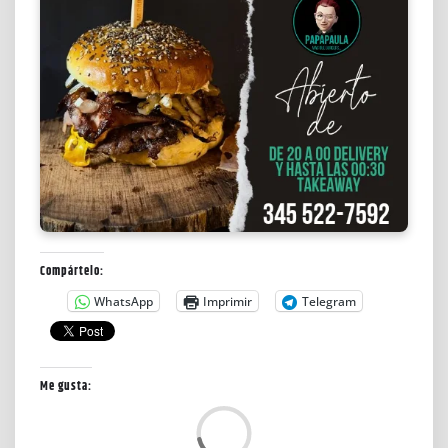
Compártelo:
WhatsApp
Imprimir
Telegram
Me gusta:
C
a