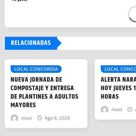
C
a
r
g
RELACIONADAS
a
n
d
o
LOCAL CONCORDIA
LOCAL CONC
.
NUEVA JORNADA DE
ALERTA NAR
.
COMPOSTAJE Y ENTREGA
HOY JUEVES 1
.
DE PLANTINES A ADULTOS
HORAS
MAYORES
maxi
maxi
Ago 6, 2026