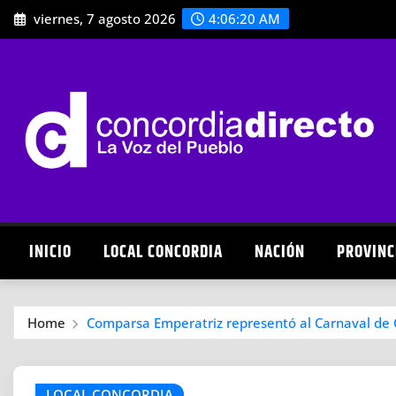
Skip
viernes, 7 agosto 2026
4:06:21 AM
to
content
INICIO
LOCAL CONCORDIA
NACIÓN
PROVINC
Home
Comparsa Emperatriz representó al Carnaval de 
LOCAL CONCORDIA