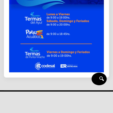
🔍
CONCORDIA DIRECTO DIARIO
|
News Mart
by
ThemeArile