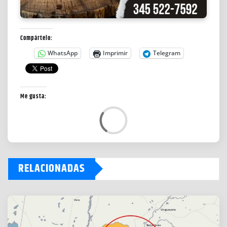
Compártelo:
WhatsApp
Imprimir
Telegram
Me gusta:
L
o
a
d
RELACIONADAS
i
n
g
…