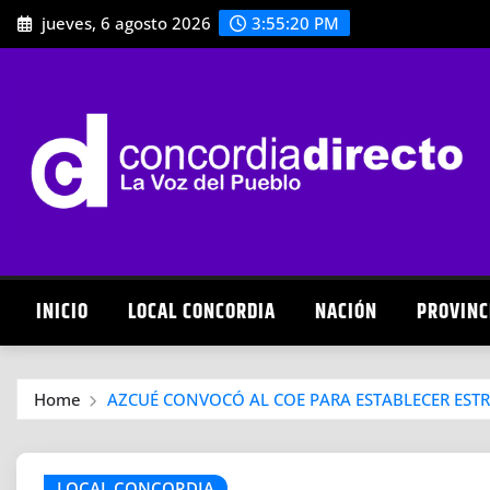
Skip
jueves, 6 agosto 2026
3:55:22 PM
to
content
INICIO
LOCAL CONCORDIA
NACIÓN
PROVINC
Home
AZCUÉ CONVOCÓ AL COE PARA ESTABLECER ESTRA
LOCAL CONCORDIA