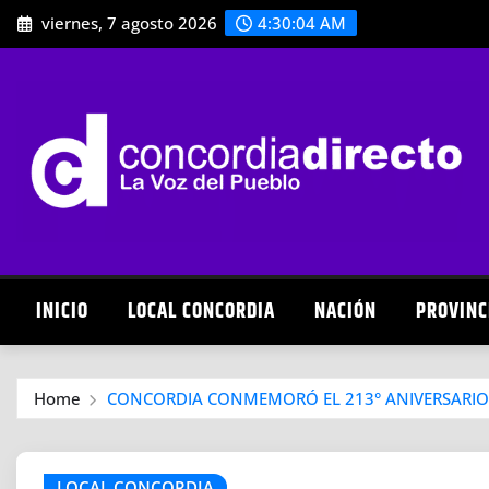
Skip
viernes, 7 agosto 2026
4:30:06 AM
to
content
INICIO
LOCAL CONCORDIA
NACIÓN
PROVINC
Home
CONCORDIA CONMEMORÓ EL 213° ANIVERSARIO
LOCAL CONCORDIA