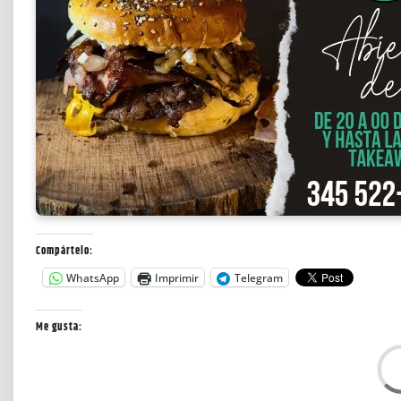
Compártelo:
WhatsApp
Imprimir
Telegram
Me gusta:
C
a