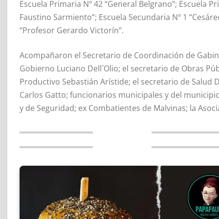
Escuela Primaria Nº 42 “General Belgrano”; Escuela P
Faustino Sarmiento”; Escuela Secundaria Nº 1 “Cesáre
“Profesor Gerardo Victorín”.
Acompañaron el Secretario de Coordinación de Gabinet
Gobierno Luciano Dell´Olio; el secretario de Obras Púb
Productivo Sebastián Arístide; el secretario de Salud
Carlos Gatto; funcionarios municipales y del municipi
y de Seguridad; ex Combatientes de Malvinas; la Asoci