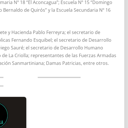
rimaria Nº 18 “El Aconcagua”; Escuela Nº 15 “Domingo
o Bernaldo de Quirós” y la Escuela Secundaria Nº 16
e y Hacienda Pablo Ferreyra; el secretario de
licas Fernando Esquibel; el secretario de Desarrollo
 Diego Sauré; el secretario de Desarrollo Humano
o de La Criolla; representantes de las Fuerzas Armadas
ación Sanmartiniana; Damas Patricias, entre otros.