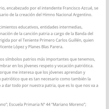
rio, encabezado por el intendente Francisco Azcué, se
sario de la creación del Himno Nacional Argentino.
ecimientos educativos, entidades intermedias,
onación de la canción patria a cargo de la Banda del
igida por el Teniente Primero Carlos Guillén, quien
 Vicente López y Planes Blas Parera.
 los símbolos patrios más importantes que tenemos,
rar en los jóvenes respeto y vocación patriótica.
porque me interesa que los jóvenes aprendan y
 patriótico que es tan necesario como también la
 a dar todo por nuestra patria, que es lo que nos va a
rano”; Escuela Primaria Nº 44 “Mariano Moreno”;