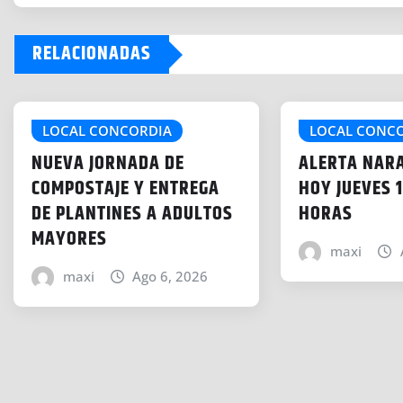
r
g
RELACIONADAS
a
n
d
o
LOCAL CONCORDIA
LOCAL CONC
.
NUEVA JORNADA DE
ALERTA NAR
.
COMPOSTAJE Y ENTREGA
HOY JUEVES 1
.
DE PLANTINES A ADULTOS
HORAS
MAYORES
maxi
maxi
Ago 6, 2026