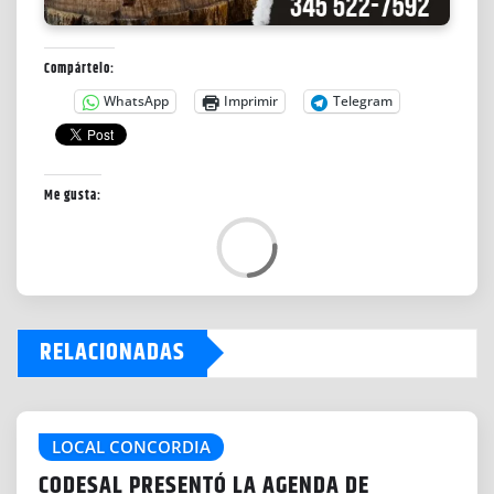
Compártelo:
WhatsApp
Imprimir
Telegram
Me gusta:
L
o
a
d
RELACIONADAS
i
n
g
…
LOCAL CONCORDIA
CODESAL PRESENTÓ LA AGENDA DE