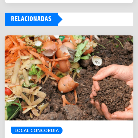
r
g
RELACIONADAS
a
n
d
o
.
.
.
LOCAL CONCORDIA