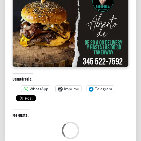
Compártelo:
WhatsApp
Imprimir
Telegram
Me gusta:
C
a