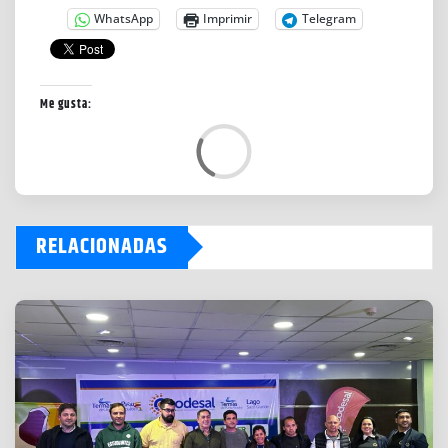
WhatsApp
Imprimir
Telegram
Me gusta:
C
a
r
g
RELACIONADAS
a
n
d
o
.
.
.