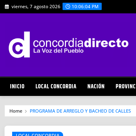
Skip
viernes, 7 agosto 2026
10:06:06 PM
to
content
INICIO
LOCAL CONCORDIA
NACIÓN
PROVINC
Home
PROGRAMA DE ARREGLO Y BACHEO DE CALLES
LOCAL CONCORDIA