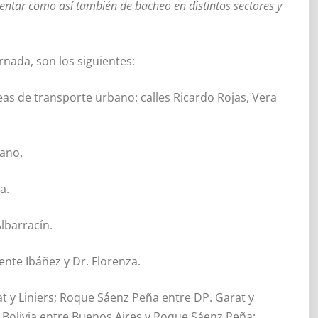
entar como así también de bacheo en distintos sectores y
rnada, son los siguientes:
eas de transporte urbano: calles Ricardo Rojas, Vera
tano.
a.
lbarracín.
ente Ibáñez y Dr. Florenza.
t y Liniers; Roque Sáenz Peña entre DP. Garat y
; Bolivia entre Buenos Aires y Roque Sáenz Peña;