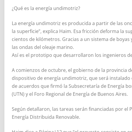
¿Qué es la energía undimotriz?
La energía undimotriz es producida a partir de las ond
la superficie”, explica Haim. Esa fricción deforma la 
cientos de kilómetros. Gracias a un sistema de boyas 
las ondas del oleaje marino.
Así es el prototipo que desarrollaron los ingenieros d
A comienzos de octubre, el gobierno de la provincia d
dispositivo de energía undimotriz, que será instalado 
de acuerdos que firmó la Subsecretaría de Energía b
(UTN) y el Foro Regional de Energía de Buenos Aires.
Según detallaron, las tareas serán financiadas por el
Energía Distribuida Renovable.
Haim dice a Página|12 que “el proyecto consiste en e