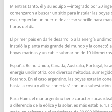
Mientras tanto, él y su equipo —integrado por 20 ing
comenzaron a buscar un sitio para instalar las boyas 
eso, requerían un puerto de acceso sencillo para manio
horas del día.
El primer país en darle desarrollo a la energía undim
instaló la planta más grande del mundo y la conectó a
boyas marinas y un cable submarino de 10 kilómetros
España, Reino Unido, Canadá, Australia, Portugal, Is
energía undimotriz, con diversos métodos, sumergidos 
flotando. En el caso argentino, las boyas estarán con
hasta la costa y allí se conectará con una subestación 
Para Haim, el mar argentino tiene características idea
a diferencia de la eólica y la solar, es más estable. 
atrás, en referencia al yacimiento de 30.000 kilómetr