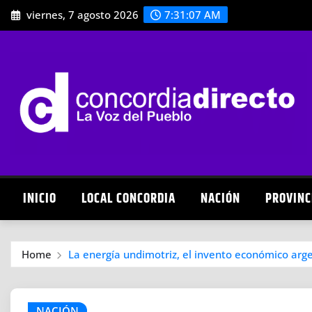
Skip
viernes, 7 agosto 2026
7:31:08 AM
to
content
INICIO
LOCAL CONCORDIA
NACIÓN
PROVINC
Home
La energía undimotriz, el invento económico arg
NACIÓN