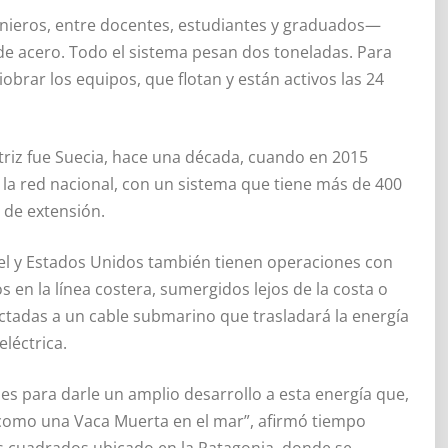
enieros, entre docentes, estudiantes y graduados—
de acero. Todo el sistema pesan dos toneladas. Para
brar los equipos, que flotan y están activos las 24
otriz fue Suecia, hace una década, cuando en 2015
 la red nacional, con un sistema que tiene más de 400
 de extensión.
rael y Estados Unidos también tienen operaciones con
en la línea costera, sumergidos lejos de la costa o
ectadas a un cable submarino que trasladará la energía
eléctrica.
les para darle un amplio desarrollo a esta energía que,
“Es como una Vaca Muerta en el mar”, afirmó tiempo
os cuadrados ubicado en la Patagonia, donde se