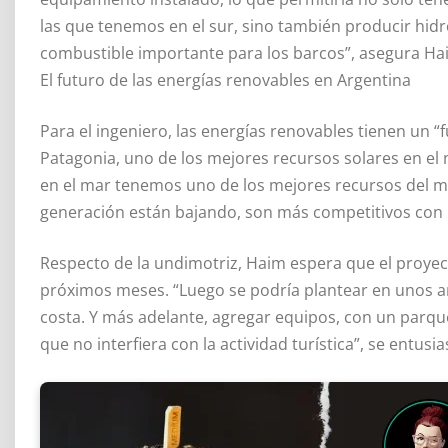
las que tenemos en el sur, sino también producir hid
combustible importante para los barcos”, asegura Ha
El futuro de las energías renovables en Argentina
Para el ingeniero, las energías renovables tienen un 
Patagonia, uno de los mejores recursos solares en el
en el mar tenemos uno de los mejores recursos del m
generación están bajando, son más competitivos con l
Respecto de la undimotriz, Haim espera que el proyec
próximos meses. “Luego se podría plantear en unos año
costa. Y más adelante, agregar equipos, con un parque
que no interfiera con la actividad turística”, se entusi