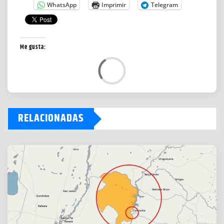
WhatsApp
Imprimir
Telegram
Me gusta:
L
o
a
d
RELACIONADAS
i
n
g
…