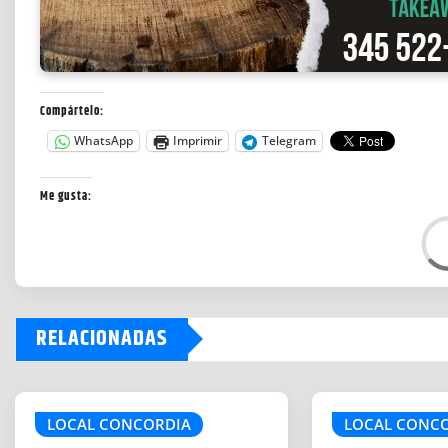
Compártelo:
WhatsApp
Imprimir
Telegram
Me gusta:
L
o
a
d
RELACIONADAS
i
n
g
…
LOCAL CONCORDIA
LOCAL CONC