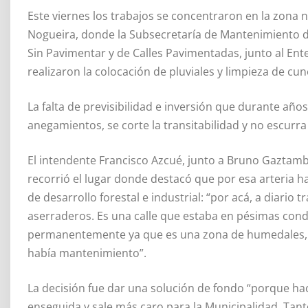
Este viernes los trabajos se concentraron en la zona n
Nogueira, donde la Subsecretaría de Mantenimiento de 
Sin Pavimentar y de Calles Pavimentadas, junto al Ent
realizaron la colocación de pluviales y limpieza de cun
La falta de previsibilidad e inversión que durante año
anegamientos, se corte la transitabilidad y no escurra
El intendente Francisco Azcué, junto a Bruno Gaztamb
recorrió el lugar donde destacó que por esa arteria 
de desarrollo forestal e industrial: “por acá, a diari
aserraderos. Es una calle que estaba en pésimas con
permanentemente ya que es una zona de humedales, 
había mantenimiento”.
La decisión fue dar una solución de fondo “porque ha
enseguida y sale más caro para la Municipalidad. Tan