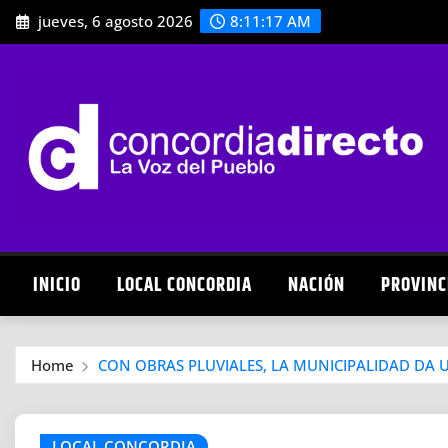
Skip
jueves, 6 agosto 2026
8:11:18 AM
to
content
INICIO
LOCAL CONCORDIA
NACIÓN
PROVINC
Home
CON OBRAS PLUVIALES, LA MUNICIPALIDAD DA 
LOCAL CONCORDIA