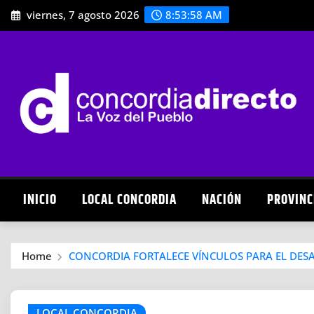
Skip
viernes, 7 agosto 2026
8:53:59 AM
to
content
INICIO
LOCAL CONCORDIA
NACIÓN
PROVINC
Home
CONCORDIA FORTALECE VÍNCULOS PARA EL DES
LOCAL CONCORDIA