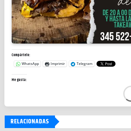
Compártelo:
WhatsApp
Imprimir
Telegram
Me gusta:
C
a
r
g
RELACIONADAS
a
n