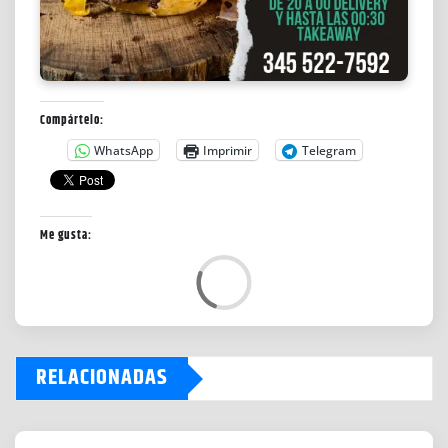
Compártelo:
WhatsApp
Imprimir
Telegram
Me gusta:
L
o
a
d
RELACIONADAS
i
n
g